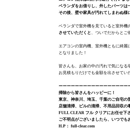
ベランダをお借りし、外したパーツは
その後、壁や家具が汚れてしまわぬ様
ベランダで室外機を見ていると室外機
させていただくと
、ついでだからとご依頼
エアコンの室内機、室外機ともに綺麗
となりました！
皆さんも、お家の中の汚れで気になる
お見積もりだけでも金額を出させてい
ーーーーーーーーーーーーーーーーー
掃除から皆さんをハッピーに！
東京、神奈川、埼玉、千葉のご自宅の
店舗清掃、ビルの清掃、不用品回収の
FULL CLEAR フル クリアにお任せ下
ご不明点がございましたら、いつでも
H.P： full-clear.com