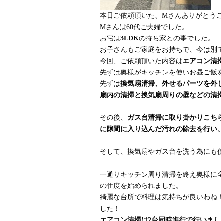
本日ご依頼頂いた、Mさんありがとう
Mさんは60代ご夫婦でした。
お宅は
3LDK
の持ち家との事でした。
お子さんもご家庭をお持ちで、今は別
今回、ご依頼頂いた内容は
エアコン清
先ずは奥様がキッチンを使いお昼ご飯
先ずは
換気扇清掃、外せるパーツを外
扇内の清掃と換気扇周りの壁などの清
その後、
ガス台清掃に取り掛かりこち
に
隙間に入り込んだ汚れの除去を行い
そして、換気扇やガス台を洗う為にも
一通りキッチン周り清掃を終え奥様に
の仕度を始められました。
綺麗な台所で料理は気持ちが良いわね
した！
エアコン清掃は2台同時進行で行いまし