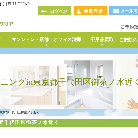
 FULL CLEAR
グ
マンション・店舗・オフィス清掃
不用品買取
ご依頼の
ニングin東京都千代田区御茶ノ水近
n東京都千代田区御茶ノ水近く
京都千代田区御茶ノ水近く