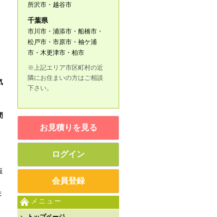
所沢市・越谷市
千葉県
市川市・浦添市・船橋市・
松戸市・市原市・袖ケ浦
市・木更津市・柏市
※上記エリア市区町村の近
隣にお住まいの方はご相談
気
下さい。
間
お見積りを見る
ログイン
飯
会員登録
ま
メニュー
トップページ