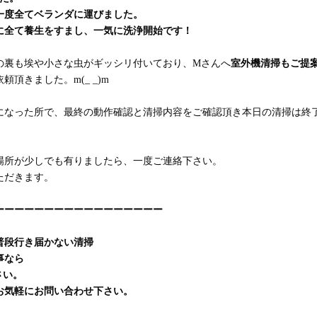
一度全てベランダに運びました。
に全て養生をすまし、一気に洗浄開始です！
の裏も埃や小さな虫がギッシリ付いており、Mさんへ
室外機清掃もご提
頂きました。m(_ _)m
になった所で、最終の動作確認と清掃内容をご確認頂き本日の清掃は終
場所が少しでも有りましたら、一度ご連絡下さい。
ただきます。
ーーーーーーーーーーーーーーーーー
普段行き届かない清掃
事なら
さい。
お気軽にお問い合わせ下さい。