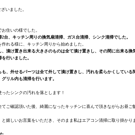
ございました。
でお住いの様でした。
掃2台、キッチン周りの換気扇清掃、ガス台清掃、シンク清掃でした。
を作れる様に、キッチン周りから始めました。
し、漬け置き出来る大きさのものは全て漬け置きし、その間に出来る換
掃を行いました。
らも、外せるパーツは全て外して漬け置きし、汚れを柔らかくしている
、グリル内も清掃を行います。
使ったシンクの汚れを落とします！
全てご確認頂いた後、綺麗になったキッチンに喜んで頂きながらお昼ご
！と嬉しいお言葉をいただき、そのまま私はエアコン清掃に取り掛かり
た。