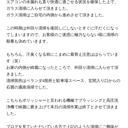
エアコンの水漏れも直り快適に過ごせる状況を確保した上で、
ガラス清掃に入らせて頂きました。
ガラス清掃はご自宅の内側から進めさせて頂きました。
この時期は外回り清掃を後回しにしないとすぐに汗だくになっ
てしまいますので、お客様のご迷惑に極力ならない様に清掃の
順番も決めていきます。
もちろん、汗臭くなる前にこまめに着替え注意ははらっていま
す（笑）
お家の内側が綺麗になったところで、外回り清掃に入らせて頂
きました。
清掃箇所はベランダ4箇所と駐車場スペース、玄関入り口からの
石畳の通路清掃でした。
こちらもポリッシャーと言われる機械でブラッシングと高圧洗
浄機で綺麗に磨き上げて本日の清掃作業は終了とさせて頂きま
した。
ブログを見ていただいている方で上記のような清掃にご興味が