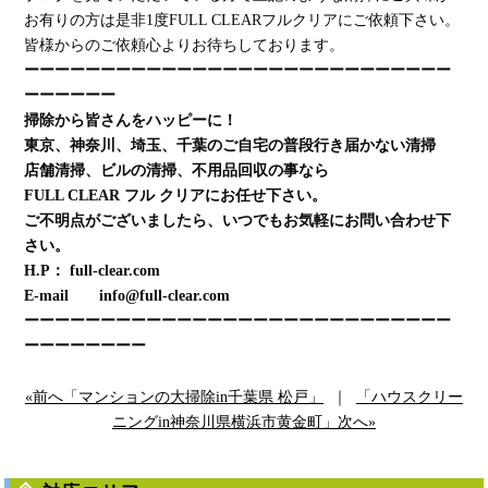
お有りの方は是非1度FULL CLEARフルクリアにご依頼下さい。
皆様からのご依頼心よりお待ちしております。
ーーーーーーーーーーーーーーーーーーーーーーーーーーーー
ーーーーーー
掃除から皆さんをハッピーに！
東京、神奈川、埼玉、千葉のご自宅の普段行き届かない清掃
店舗清掃、ビルの清掃、不用品回収の事なら
FULL CLEAR フル クリアにお任せ下さい。
ご不明点がございましたら、いつでもお気軽にお問い合わせ下
さい。
H.P： full-clear.com
E-mail info@full-clear.com
ーーーーーーーーーーーーーーーーーーーーーーーーーーーー
ーーーーーーーー
«前へ「マンションの大掃除in千葉県 松戸」
｜
「ハウスクリー
ニングin神奈川県横浜市黄金町」次へ»