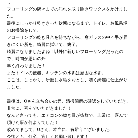
し、
フローリングの隅々までの汚れを取り除きワックスをかけまし
た。
最後にしっかり乾ききった状態になるまで、トイレ、お風呂場
のお掃除をして、
フローリングの乾き具合を待ちながら、窓ガラスの中々手が届
きにくい所を、綺麗に拭いて、終了。
綺麗になりましたよね！以外に新しいフローリングだったの
で、時間が思いの外
早く終わりました！
またトイレの便器、キッチンの水垢は頑固な水垢。
ここは、しっかり、研磨し水垢をおとし、凄く綺麗に仕上がり
ました。
最後は、Oさん立ち会いの元、清掃箇所の確認をしていただき、
非常に、喜んでいただきました！
なんと言っても、エアコンの効き目が抜群で、非常に、喜んで
頂けた事が何よりでした！
改めてまして、Oさん、本当に、有難うございました。
今後とも、何卒、宜しくお願い致します！