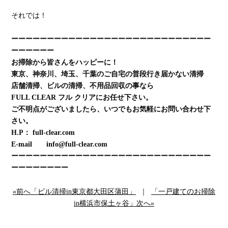
それでは！
ーーーーーーーーーーーーーーーーーーーーーーーーーーーー
ーーーーーー
お掃除から皆さんをハッピーに！
東京、神奈川、埼玉、千葉のご自宅の普段行き届かない清掃
店舗清掃、ビルの清掃、不用品回収の事なら
FULL CLEAR フル クリアにお任せ下さい。
ご不明点がございましたら、いつでもお気軽にお問い合わせ下
さい。
H.P： full-clear.com
E-mail info@full-clear.com
ーーーーーーーーーーーーーーーーーーーーーーーーーーーー
ーーーーーーーー
«前へ「ビル清掃in東京都大田区蒲田」
｜
「一戸建てのお掃除
in横浜市保土ヶ谷」次へ»