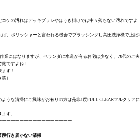
だコケの汚れはデッキブラシやほうき掛けでは中々落ちない汚れですよ
頼頂ければ、ポリッシャーと言われる機会でブラッシングし高圧洗浄機で上記
作業にはなりますが、ベランダに水道が有るお宅は少なく、70代のご夫
労働ですよね！
来ます！
（笑）
うな清掃にご興味がお有りの方は是非1度FULL CLEARフルクリア
ります。
ーーーーーーーーーーーーーーーーー
普段行き届かない清掃