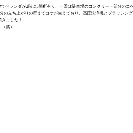
建でベランダが2階に3箇所有り、一回は駐車場のコンクリート部分のコ
部分の立ち上がりの壁までコケが生えており、高圧洗浄機とブラッシング
頂きました！
。（笑）