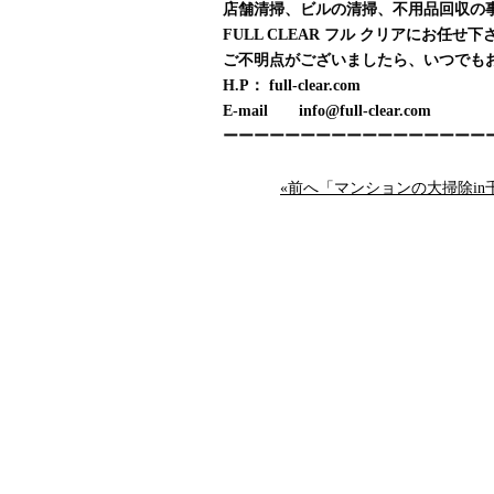
店舗清掃、ビルの清掃、不用品回収の
FULL CLEAR フル クリアにお任せ下
ご不明点がございましたら、いつでも
H.P： full-clear.com
E-mail info@full-clear.com
ーーーーーーーーーーーーーーーーー
«前へ「マンションの大掃除in