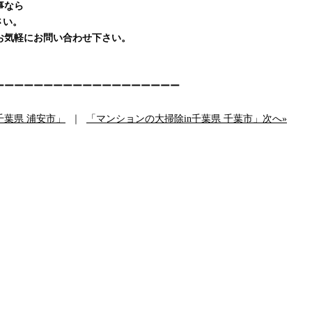
事なら
さい。
お気軽にお問い合わせ下さい。
ーーーーーーーーーーーーーーーーーーー
千葉県 浦安市」
｜
「マンションの大掃除in千葉県 千葉市」次へ»