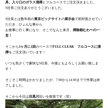
具、入り口のガラス清掃
とフルコースでご注文頂きました。
S社長ご注文ありがとうございました。
S社長とは数年前の
東京ビックサイト
の
展示会
で初対面させてい
ただき、ひょんな事から
お食事に行く事になり、そこでなんと来月、
掃除頼むわ〜の一
言！
そこから
3ヶ月に1回
のペースで
FULL CLEAR
フルコースに清
掃
をご注文頂いています！
いつも気さくで豪快なS社長、今後ともよろしくお願い致しま
す！
そこそこ時間はかかりましたが、7:00から14:00までで作業は終
了しました。
そこから今日は
目黒川
沿いを散策です（笑）