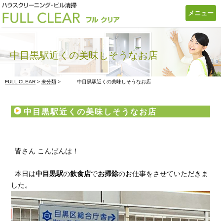
メニュー
中目黒駅近くの美味しそうなお店
FULL CLEAR
>
未分類
>
中目黒駅近くの美味しそうなお店
中目黒駅近くの美味しそうなお店
皆さん こんばんは！
本日は
中目黒駅
の
飲食店
で
お掃除
のお仕事をさせていただきま
した。