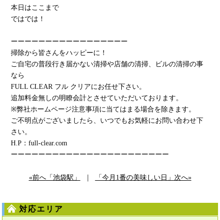
本日はここまで
ではでは！
ーーーーーーーーーーーーーーーーー
掃除から皆さんをハッピーに！
ご自宅の普段行き届かない清掃や店舗の清掃、ビルの清掃の事
なら
FULL CLEAR フル クリアにお任せ下さい。
追加料金無しの明瞭会計とさせていただいております。
※弊社ホームページ注意事項に当てはまる場合を除きます。
ご不明点がございましたら、いつでもお気軽にお問い合わせ下
さい。
H.P：full-clear.com
ーーーーーーーーーーーーーーーーーーーーーーー
«前へ「池袋駅」
｜
「今月1番の美味しい日」次へ»
対応エリア