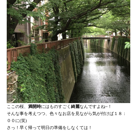
ここの桜、
満開時
にはものすごく
綺麗
なんですよね~！
そんな事を考えつつ、色々なお店を見ながら気が付けば１８：
００に(笑)
さっ！早く帰って明日の準備をしなくては！